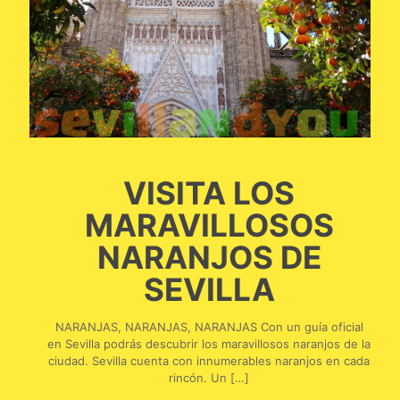
VISITA LOS
MARAVILLOSOS
NARANJOS DE
SEVILLA
NARANJAS, NARANJAS, NARANJAS Con un guía oficial
en Sevilla podrás descubrir los maravillosos naranjos de la
ciudad. Sevilla cuenta con innumerables naranjos en cada
rincón. Un
[…]