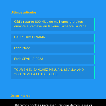
Últimos artículos
Cádiz reparte 800 kilos de mejillones gratuitos
durante el carnaval en la Peña Flamenca La Perla.
CADIZ TRIMILENARIA
Feria 2022
Feria SEVILLA 2023
TOUR EN EL SÁNCHEZ PIZJUAN. SEVILLA AND
YOU. SEVILLA FUTBOL CLUB
De su interés
Aviso legal y protección de datos
Utilizamos cookies para asegurar que damos la mejor