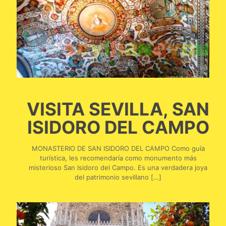
VISITA SEVILLA, SAN
ISIDORO DEL CAMPO
MONASTERIO DE SAN ISIDORO DEL CAMPO Como guía
turística, les recomendaría como monumento más
misterioso San Isidoro del Campo. Es una verdadera joya
del patrimonio sevillano
[…]