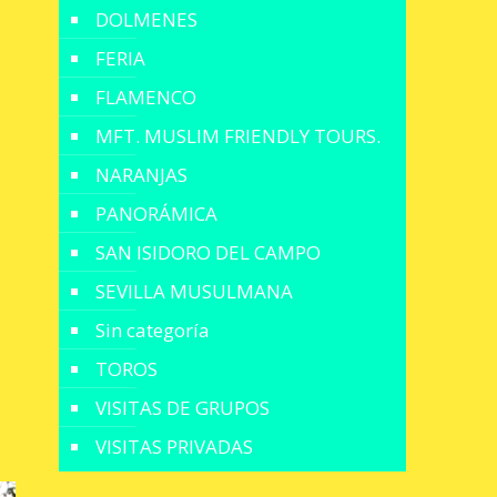
DOLMENES
FERIA
FLAMENCO
MFT. MUSLIM FRIENDLY TOURS.
NARANJAS
PANORÁMICA
SAN ISIDORO DEL CAMPO
SEVILLA MUSULMANA
Sin categoría
TOROS
VISITAS DE GRUPOS
VISITAS PRIVADAS