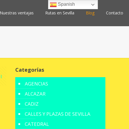
Spanish
Nuestras ventajas
Rutas en Sevilla
Blog
Contacto
Categorías
l
AGENCIAS
ALCAZAR
CADIZ
CALLES Y PLAZAS DE SEVILLA
CATEDRAL