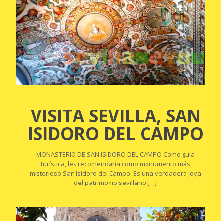
VISITA SEVILLA, SAN
ISIDORO DEL CAMPO
MONASTERIO DE SAN ISIDORO DEL CAMPO Como guía
turística, les recomendaría como monumento más
misterioso San Isidoro del Campo. Es una verdadera joya
del patrimonio sevillano
[…]