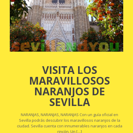
VISITA LOS
MARAVILLOSOS
NARANJOS DE
SEVILLA
NARANJAS, NARANJAS, NARANJAS Con un guía oficial en
Sevilla podrás descubrir los maravillosos naranjos de la
ciudad. Sevilla cuenta con innumerables naranjos en cada
rincón. Un
[…]